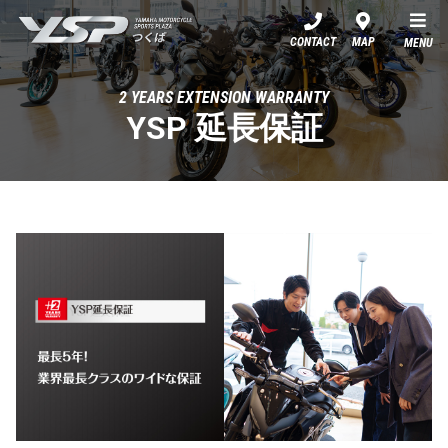
YSPつくば
CONTACT
MAP
MENU
2 YEARS EXTENSION WARRANTY
YSP 延長保証