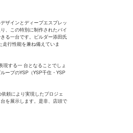
いデザインとディープエスプレッ
入り、この特別に制作されたバイ
できる一台です。ビルダー添田氏
れた走行性能を兼ね備えていま
限に表現する一 台となることでしょ
プのYSP（YSP千住・YSP
の依頼により実現したプロジェ
2台を展示します。是非、店頭で