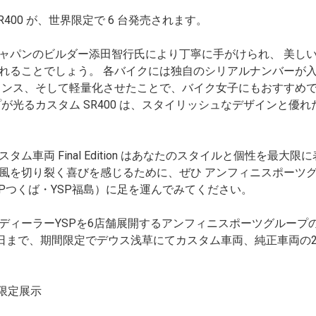
400 が、世界限定で 6 台発売されます。
ャパンのビルダー添田智行氏により丁寧に手がけられ、 美し
れることでしょう。 各バイクには独自のシリアルナンバーが
 ンス、そして軽量化させたことで、バイク女子にもおすすめ
が光るカスタム SR400 は、スタイリッシュなデザインと優
ム車両 Final Edition はあなたのスタイルと個性を最大
を切り裂く喜びを感じるために、ぜひ アンフィニスポーツグルー
YSPつくば・YSP福島）に足を運んでみてください。
ディーラーYSPを6店舗展開するアンフィニスポーツグループ
23日まで、期間限定でデウス浅草にてカスタム車両、純正車両の
 期間限定展示