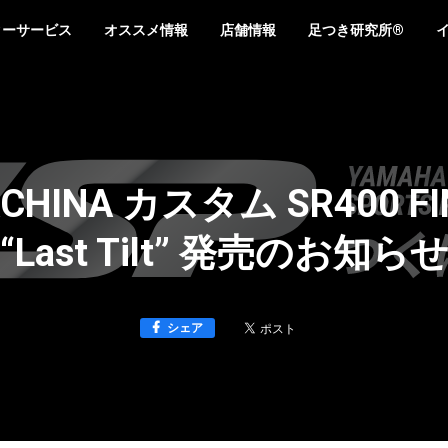
ターサービス
オススメ情報
店舗情報
足つき研究所®
ACHINA カスタム SR400 FIN
“Last Tilt” 発売のお知ら
シェア