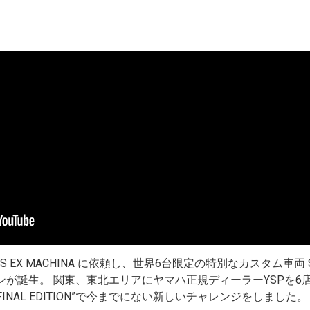
X MACHINA に依頼し、世界6台限定の特別なカスタム車両 SR400 
ンが誕生。 関東、東北エリアにヤマハ正規ディーラーYSPを
“FINAL EDITION”で今までにない新しいチャレンジをしました。