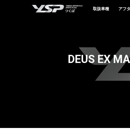
YSPつくば
取扱車種
アフ
DEUS EX M