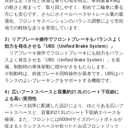
良好な足つき性と快適な乗り心地を両立。車両重量95kg
の軽さと相まって、取り回しやすく、初めて二輪車に乗る
方にも安心です。さらにホイールベースやトレール量の最
適化、フロントサスペンションのバランス調整により市街
地での軽快な走りを実現しています。
3）リアブレーキ操作でフロントブレーキもバランスよく
効力を発生させる「UBS（Unified Brake System）」
リアブレーキ操作でフロントブレーキにも効力をバラン
スよく発生させる「UBS（Unified Brake System）」を装
備。制動時の車体挙動に穏やかさをもたらします。
※制動時は、前後ブレーキ同時操作が基本です。UBSはバ
ランスのよいブレーキングをサポートする機能です。
4）広いフートスペースと容量約21.3Lのシート下収納に
よる高い実用性
スペース効率に配慮した設計により、ゆとりある広いフ
ートスペースと、容量約21.3Lのシート下収納スペースを
確保。また、フロントには600mlサイズのペットボトルが
収まるトランクスペースや折りたたみ式フロントフック