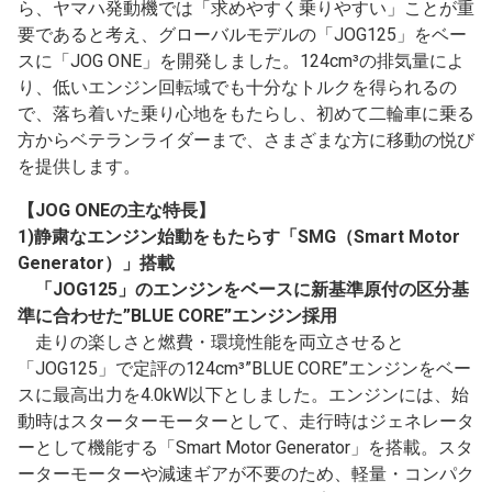
ら、ヤマハ発動機では「求めやすく乗りやすい」ことが重
要であると考え、グローバルモデルの「JOG125」をベー
スに「JOG ONE」を開発しました。124cm³の排気量によ
り、低いエンジン回転域でも十分なトルクを得られるの
で、落ち着いた乗り心地をもたらし、初めて二輪車に乗る
方からベテランライダーまで、さまざまな方に移動の悦び
を提供します。
【JOG ONEの主な特長】
1)静粛なエンジン始動をもたらす「SMG（Smart Motor
Generator）」搭載
「JOG125」のエンジンをベースに新基準原付の区分基
準に合わせた”BLUE CORE”エンジン採用
走りの楽しさと燃費・環境性能を両立させると
「JOG125」で定評の124cm³”BLUE CORE”エンジンをベー
スに最高出力を4.0kW以下としました。エンジンには、始
動時はスターターモーターとして、走行時はジェネレータ
ーとして機能する「Smart Motor Generator」を搭載。スタ
ーターモーターや減速ギアが不要のため、軽量・コンパク