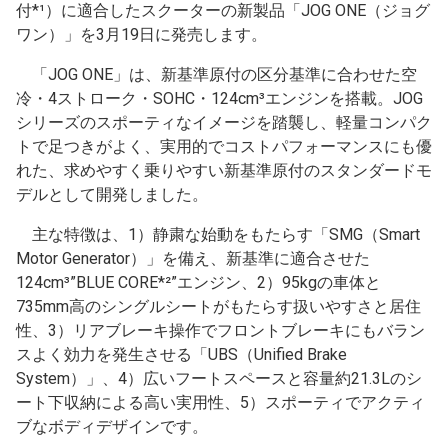
付*¹）に適合したスクーターの新製品「JOG ONE（ジョグ
ワン）」を3月19日に発売します。
「JOG ONE」は、新基準原付の区分基準に合わせた空
冷・4ストローク・SOHC・124cm³エンジンを搭載。JOG
シリーズのスポーティなイメージを踏襲し、軽量コンパク
トで足つきがよく、実用的でコストパフォーマンスにも優
れた、求めやすく乗りやすい新基準原付のスタンダードモ
デルとして開発しました。
主な特徴は、1）静粛な始動をもたらす「SMG（Smart
Motor Generator）」を備え、新基準に適合させた
124cm³”BLUE CORE*²”エンジン、2）95kgの車体と
735mm高のシングルシートがもたらす扱いやすさと居住
性、3）リアブレーキ操作でフロントブレーキにもバラン
スよく効力を発生させる「UBS（Unified Brake
System）」、4）広いフートスペースと容量約21.3Lのシ
ート下収納による高い実用性、5）スポーティでアクティ
ブなボディデザインです。