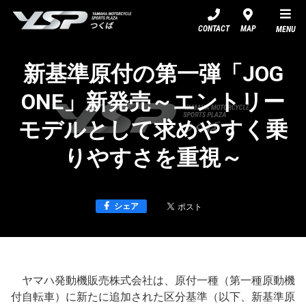
YSPつくば
CONTACT
MAP
MENU
新基準原付の第一弾「JOG
ONE」新発売～エントリー
モデルとして求めやすく乗
りやすさを重視～
シェア
ヤマハ発動機販売株式会社は、原付一種（第一種原動機
付自転車）に新たに追加された区分基準（以下、新基準原