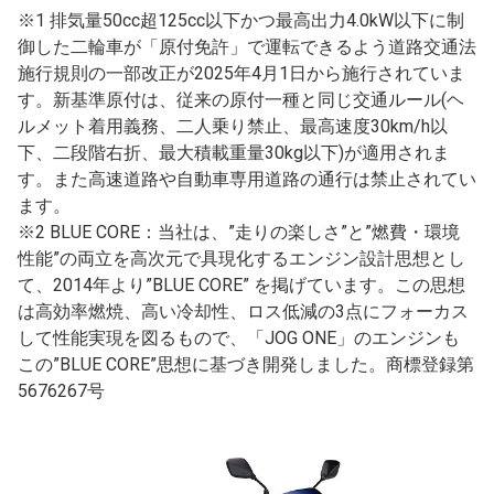
※1 排気量50cc超125cc以下かつ最高出力4.0kW以下に制
御した二輪車が「原付免許」で運転できるよう道路交通法
施行規則の一部改正が2025年4月1日から施行されていま
す。新基準原付は、従来の原付一種と同じ交通ルール(ヘ
ルメット着用義務、二人乗り禁止、最高速度30km/h以
下、二段階右折、最大積載重量30kg以下)が適用されま
す。また高速道路や自動車専用道路の通行は禁止されてい
ます。
※2 BLUE CORE：当社は、”走りの楽しさ”と”燃費・環境
性能”の両立を高次元で具現化するエンジン設計思想とし
て、2014年より”BLUE CORE” を掲げています。この思想
は高効率燃焼、高い冷却性、ロス低減の3点にフォーカス
して性能実現を図るもので、「JOG ONE」のエンジンも
この”BLUE CORE”思想に基づき開発しました。商標登録第
5676267号