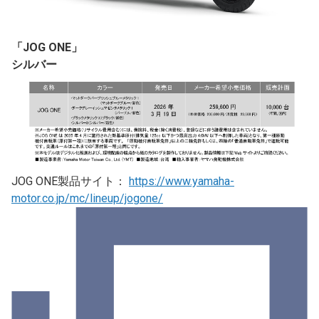
「JOG ONE」
シルバー
JOG ONE製品サイト：
https://www.yamaha-
motor.co.jp/mc/lineup/jogone/