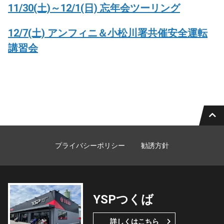
11/30(土)～12/1(日) 忘年会ツーリング
12/7(土) アンフィニ＆小松川署共催安全運転
講習会
プライバシーポリシー
勧誘方針
YSPつくば
詳しくはこちら